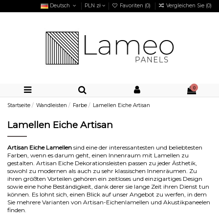
Deutsch
PLN zł
Favoriten (
0
)
Vergleichen Sie (
0
)
0
Startseite
Wandleisten
Farbe
Lamellen Eiche Artisan
Lamellen Eiche Artisan
Artisan Eiche Lamellen
sind eine der interessantesten und beliebtesten
Farben, wenn es darum geht, einen Innenraum mit Lamellen zu
gestalten. Artisan Eiche Dekorationsleisten passen zu jeder Ästhetik,
sowohl zu modernen als auch zu sehr klassischen Innenräumen. Zu
ihren größten Vorteilen gehören ein zeitloses und einzigartiges Design
sowie eine hohe Beständigkeit, dank derer sie lange Zeit ihren Dienst tun
können. Es lohnt sich, einen Blick auf unser Angebot zu werfen, in dem
Sie mehrere Varianten von Artisan-Eichenlamellen und Akustikpaneelen
finden.